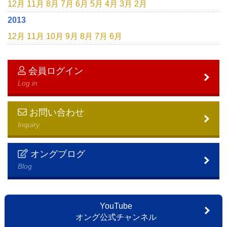
12月
11月
8月
7月
6月
5月
4月
3月
2月
2013
12月
11月
10月
9月
8月
7月
6月
会員ログイン
Log in
お問い合わせ
Inquiry
オングブログ
Blog
YouTube
オング公式チャンネル