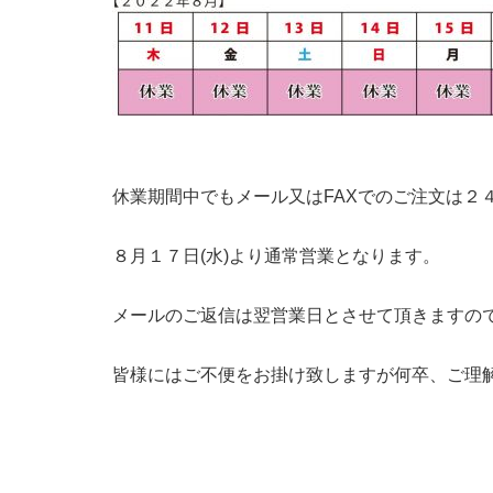
休業期間中でもメール又はFAXでのご注文は２
８月１７日(水)より通常営業となります。
メールのご返信は翌営業日とさせて頂きますの
皆様にはご不便をお掛け致しますが何卒、ご理