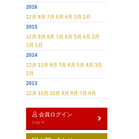
2016
12月
8月
7月
6月
4月
3月
2月
2015
12月
9月
8月
7月
6月
5月
4月
3月
2月
1月
2014
12月
11月
8月
7月
6月
5月
4月
3月
2月
2013
12月
11月
10月
9月
8月
7月
6月
会員ログイン
Log in