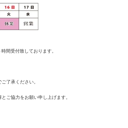
４時間受付致しております。
でご了承ください。
解とご協力をお願い申し上げます。