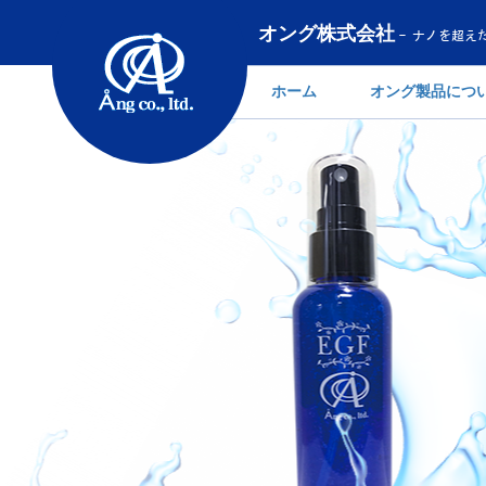
オング株式会社
- ナノを超
ホーム
オング製品につ