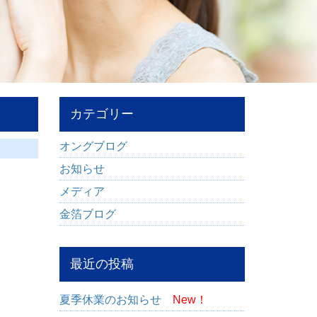
カテゴリー
オングブログ
お知らせ
メディア
金箔ブログ
最近の投稿
！
夏季休業のお知らせ
New！