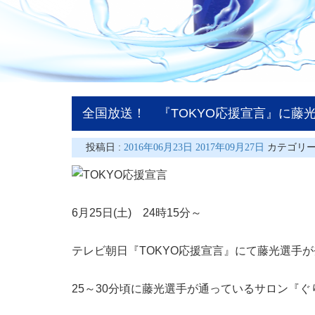
全国放送！ 『TOKYO応援宣言』に藤
投稿日 :
2016年06月23日 2017年09月27日
カテゴリ
6月25日(土) 24時15分～
テレビ朝日『TOKYO応援宣言』にて藤光選手
25～30分頃に藤光選手が通っているサロン『