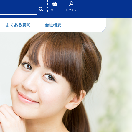
カート
ログイン
よくある質問
会社概要