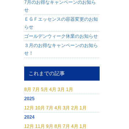
7月のお得なキャンペーンのお知ら
せ
ＥＧＦエッセンスの容器変更のお知
らせ
ゴールデンウィーク休業のお知らせ
３月のお得なキャンペーンのお知ら
せ！
これまでの記事
8月
7月
5月
4月
3月
1月
2025
12月
10月
7月
4月
3月
2月
1月
2024
12月
11月
9月
8月
7月
4月
1月