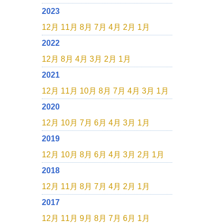
2023
12月
11月
8月
7月
4月
2月
1月
2022
12月
8月
4月
3月
2月
1月
2021
12月
11月
10月
8月
7月
4月
3月
1月
2020
12月
10月
7月
6月
4月
3月
1月
2019
12月
10月
8月
6月
4月
3月
2月
1月
2018
12月
11月
8月
7月
4月
2月
1月
2017
12月
11月
9月
8月
7月
6月
1月