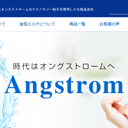
えたオングストロームのテクノロジー粒子を使用した化粧品会社
いて
金箔エステについて
商品一覧
お客様の声