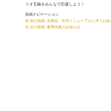
リオ五輪をみんなで応援しよう！
投稿ナビゲーション
前
前の投稿:
全商品 年内リニューアルに伴うお知
次
次の投稿:
夏季休業のお知らせ