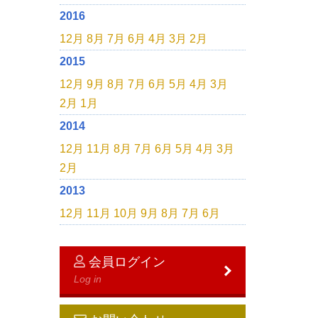
2016
12月
8月
7月
6月
4月
3月
2月
2015
12月
9月
8月
7月
6月
5月
4月
3月
2月
1月
2014
12月
11月
8月
7月
6月
5月
4月
3月
2月
2013
12月
11月
10月
9月
8月
7月
6月
会員ログイン
Log in